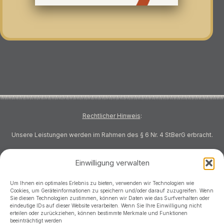
Rechtlicher Hinweis
:
Unsere Leistungen werden im Rahmen des § 6 Nr. 4 StBerG erbracht.
Einwilligung verwalten
Um Ihnen ein optimales Erlebnis zu bieten, verwenden wir Technologien wie
Cookies, um Geräteinformationen zu speichern und/oder darauf zuzugreifen. Wenn
Sie diesen Technologien zustimmen, können wir Daten wie das Surfverhalten oder
eindeutige IDs auf dieser Website verarbeiten. Wenn Sie Ihre Einwilligung nicht
AGB
erteilen oder zurückziehen, können bestimmte Merkmale und Funktionen
beeinträchtigt werden