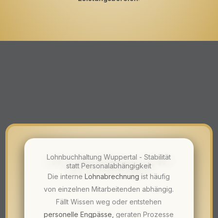
Lohnbuchhaltung Wuppertal - Stabilität
statt Personalabhängigkeit
Die interne
Lohnabrechnung
ist häufig
von einzelnen Mitarbeitenden abhängig.
Fällt Wissen weg oder entstehen
personelle Engpässe
,
geraten Prozesse