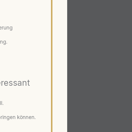
herung
ung.
ressant
l.
 bringen können.