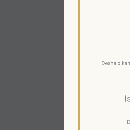
Deshalb kan
I
D