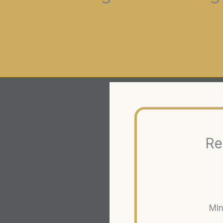
Re
Min