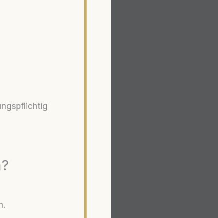
ngspflichtig
h?
h.