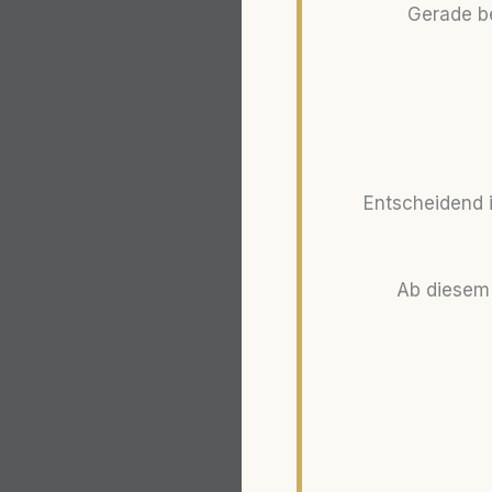
Gerade be
Entscheidend i
Ab diesem