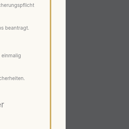
cherungspflicht
bs beantragt.
 einmalig
cherheiten.
r