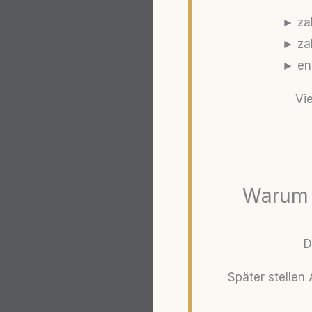
► zah
► zah
► ent
Vie
Warum 
D
Später stellen 